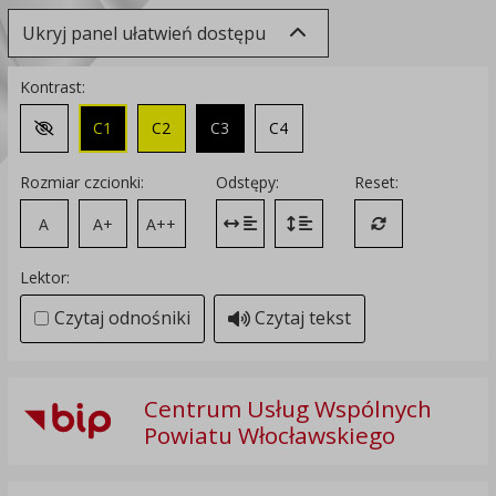
Ukryj panel ułatwień dostępu
Kontrast:
C1
C2
C3
C4
Zmień kontrast na domyślny
Rozmiar czcionki:
Odstępy:
Reset:
A
A+
A++
Zmień odstęp między literami
Zmień interlinię i margines
Przywróć ustawi
Lektor:
Czytaj odnośniki
Czytaj tekst
Centrum Usług Wspólnych
Powiatu Włocławskiego