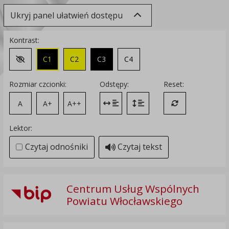
Ukryj panel ułatwień dostępu
Kontrast:
C1
C2
C3
C4
Zmień kontrast na domyślny
Rozmiar czcionki:
Odstępy:
Reset:
A
A+
A++
Zmień odstęp między literami
Zmień interlinię i margines
Przywróć ustawi
Lektor:
Czytaj odnośniki
Czytaj tekst
Centrum Usług Wspólnych
Powiatu Włocławskiego